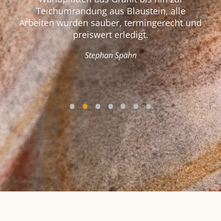
Teichumrandung aus Blaustein, alle
Leis
nic
se
ch,
Arbeiten wurden sauber, termingerecht und
Mita
Fra
nac
sin
 der
preiswert erledigt.
mit 
gen
hab
h
nicht
Gr
Stephan Spähn
Lei
wic
bin
b
kan
aus
•
•
•
•
•
•
•
alle