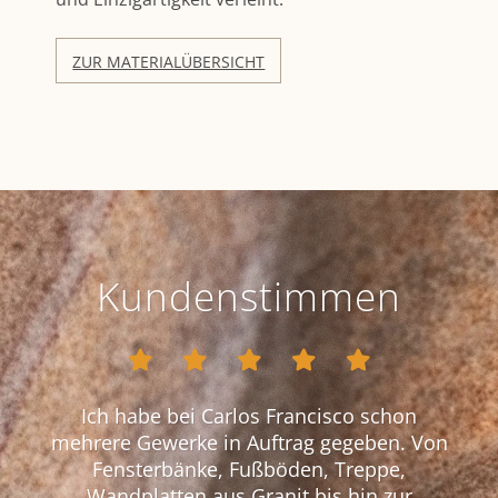
ZUR MATERIALÜBERSICHT
Kundenstimmen
reis
Ich habe bei Carlos Francisco schon
Wir
Ha
Se
ung
mehrere Gewerke in Auftrag gegeben. Von
ges
fa
s
nich
Fensterbänke, Fußböden, Treppe,
letz
bel
uns
B
htig.
Wandplatten aus Granit bis hin zur
in L
vom
ges