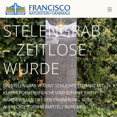
EIN
LICHTBLICK
DER
ERINNERUNG
DIE SONNENSTRAHLEN AUF DIESEN STELEN ERINNERT
AN DAS LEBEN UND SCHENKT DEM GEDENKORT EINE